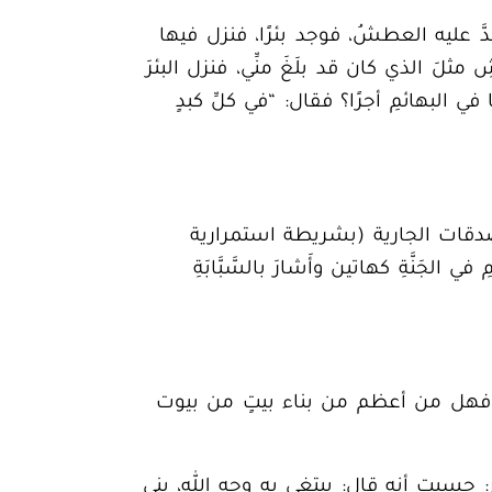
تدَّ عليه العطشُ، فوجد بئرًا، فنزل فيها
مثلَ الذي كان قد بلَغَ منِّي، فنزل البئرَ
ا في البهائمِ أجرًا؟
فقال: “
في كلِّ كبدٍ
قات الجارية
(بشريطة استمرارية
جَنَّةِ كهاتين وأَشارَ بالسَّبَّابَةِ
، فهل من أعظم من بناء بيتٍ من بيوت
حسبت أنه قال: يبتغي به وجه الله،
بنى