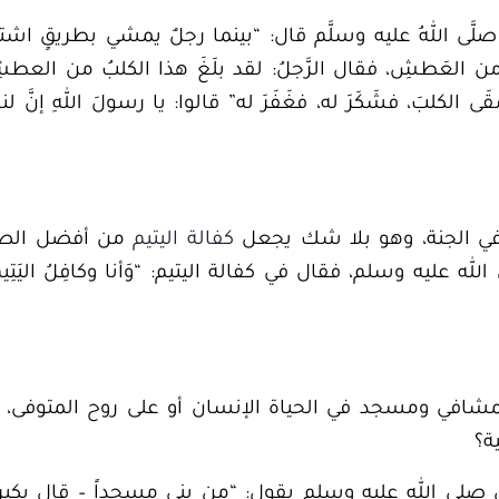
هِ صلَّى اللهُ عليه وسلَّم قال: “بينما رجلٌ يمشي بطريقٍ اش
 من العَطشِ، فقال الرَّجلُ: لقد بلَغَ هذا الكلبُ من العطشِ 
َقَى الكلبَ، فشَكَرَ له، فغَفَرَ له” قالوا: يا رسولَ اللهِ
إنَّ لن
ي الجنة
، وهو بلا شك يجعل
كفالة اليتيم
من أفضل الصد
ليه وسلم، فقال في كفالة اليتيم: “وَأنا وكافِلُ اليَتِيمِ في ال
المشافي ومسجد في الحياة الإنسان أو على روح المتوفى
ة؟
لى الله عليه وسلم يقول: “من بنى مسجداً – قال بكير: 