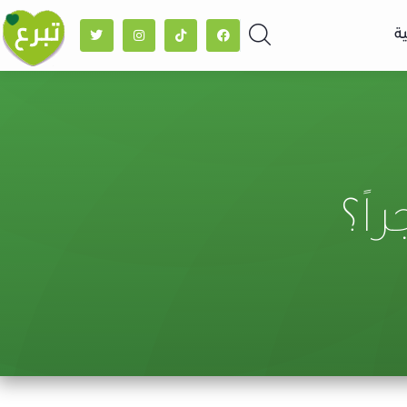
ة
اً؟