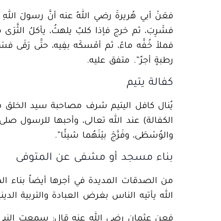
فعَنْ أبي هُريرةَ رضي اللهُ عنه أنَّ رسولَ الل
فشَرِبَ، ثم خرج فإذا كلبٌ يلهثُ، يأكلُ الثَّرَى
فملأ خُفَّه ماءً، ثم أمْسكَه بفِيه، حتَّى رَقَى فس
رطبةٍ أجرٌ
”. متفق عليه.
كفالة يتيم
يُنال كافل اليتيم شرف
مصاحبة سيد الخلق ف
الكفالة)
عند الله تعالى، وأحبها للرسول صلى الله ع
والوُسْطَى، وفَرَّجَ بيْنَهُما شيئًا”.
بناء مسجد أو مشفى عن المتوفى
من
الصدقات المديدة
في أجرها أيضاً بناء 
الله يأتيه الناس بغرض العبادة والتربية الديني
فعن عثمان رضي الله عنه قال: سمعت النبي ص