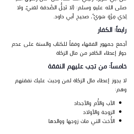
صلى الله عليه وسلم: (لا تَحِلُّ الصَّدقة لغنيٍّ، ولا
لِذي مِرَّةٍ سَويٍّ”، صحيح أبي داود.
رابعاً: الكفار
أجمع جمهور الفقهاء وفقاً للكتاب والسنة على عدم
جواز إعطاء الكافر من مال الزكاة
خامساً: من تجب عليهم النفقة
لا يجوز إعطاء مال الزكاة لمن وجبت عليك نفقتهم
وهم:
الأب والأُم والأجداد
الزوجة والأولاد
الأُخت التي مات زوجها ووالدها