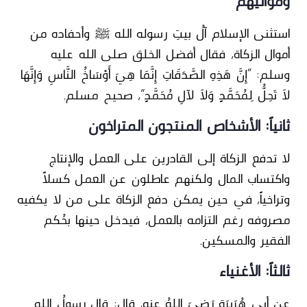
ومواليهم
استثنى الإسلام آلُ بيتِ رسوله الله ﷺ وأحفاده من
أموال الزكاة، فقال أفضل الخلق صلى الله عليه
وسلم: “إِنَّ هَذِهِ الصَّدَقَاتِ إِنَّمَا هِيَ أَوْسَاخُ النَّاسِ وَإِنَّهَا
لاَ تَحِلُّ لِمُحَمَّدٍ وَلاَ لآلِ مُحَمَّدٍ”، صحيح مسلم.
ثانياً: الأشخاص المنتجون المتراخون
لا تدفع الزكاة إلى القادرين على العمل والإنتاج
واكتساب المال ولكنهم عاطلون عن العمل كسلاً
وتراخياً، في حين يمكن دفع الزكاة على من لا يكفيه
مصروفه رغم التزامه بالعمل، فيدخل حينها بحُكم
الفقير والمسكين.
ثالثاً: الأغنياء
عن أبي هُرَيرَة رَضِيَ اللهُ عنه، قال: قال رسولُ اللهِ