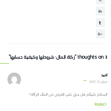
3 thoughts on “زكاة المال: شروطها وكيفية حسابها”
امید
فبراير 12, 2025
السلام علیکم هل یحق علی القرض من البنک الزکاة؟
Reply