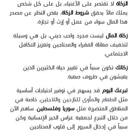
الزكاة
لا تقتصر على الأغنياء، بل على كل شخص
يملك مالاً يحقق
شروط الزكاة
، بغض النظر عن مصدر
هذا المال سواء من عمل أو إرث أو تجارة.
زكاة المال
ليست مجرد واجب ديني، بل هي وسيلة
لتخفيف معاناة الفقراء والمحتاجين وتعزيز التكافل
الاجتماعي.
زكاتك
تكون سبباً في تغيير حياة الكثيرين الذين
يعيشون في ظروف صعبة.
تبرعك اليوم
قد يسهم في توفير احتياجات أساسية
مثل
الطعام
و
المأوى للنازحين واللاجئين
، خاصة في
المناطق المتضررة مثل
سوريا وفلسطين
. ساهم الآن
من خلال التبرع لجمعية
غراس الخير الإنسانية
وكن
سبباً في إدخال السرور إلى قلوب المحتاجين.