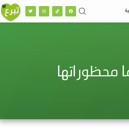
ة
 محظوراتها