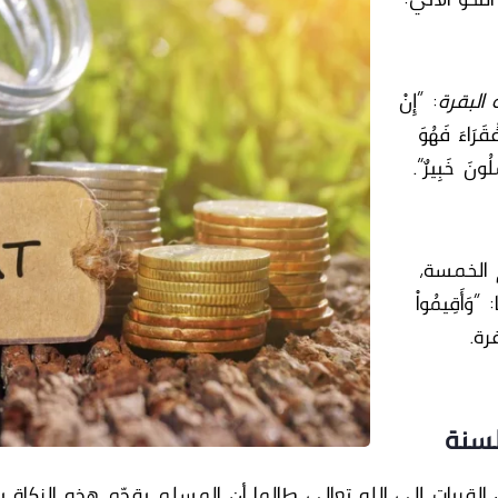
البقرة
: “إِنْ
قَرَاءَ فَهُوَ
لُونَ خَبِيرٌ”.
 الخمسة،
“وَأَقِيمُواْ
قرة.
لسنة
القربات إلى
الله تعالى
طالما أن المسلم يقدّم هذه الزكاة 