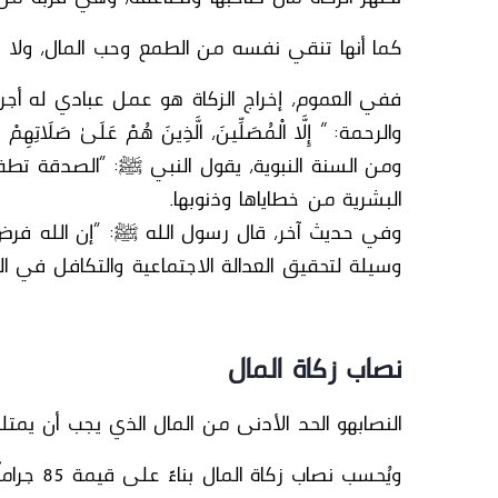
كما أنها تنقي نفسه من الطمع وحب المال، ولا ت
ففي العموم، إخراج الزكاة هو عمل عبادي له أجر
والرحمة: ” إِلَّا الْمُصَلِّينَ، الَّذِينَ هُمْ عَلَىٰ صَلَاتِهِمْ دَ
ومن السنة النبوية، يقول
النبي ﷺ
: “الصدقة تطفئ
البشرية من خطاياها وذنوبها.
وفي حديث آخر، قال
رسول الله ﷺ
: “إن الله فر
وسيلة لتحقيق العدالة الاجتماعية والتكافل في ا
نصاب زكاة المال
النصاب
هو الحد الأدنى من المال الذي يجب أن يمتل
ويُحسب
نصاب زكاة المال
بناءً على قيمة 85 جراماً من الذهب أو 595 جراماً من الفضة.