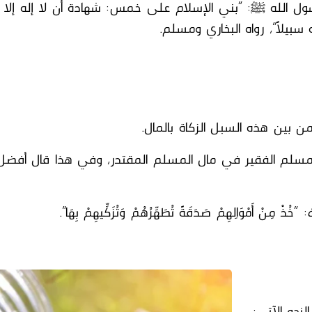
ول الله ﷺ
: “بني الإسلام على خمس: شهادة أن لا إله إلا ال
يلاً”، رواه البخاري ومسلم.
 بين هذه السبل الزكاة بالمال.
لم الفقير في مال المسلم المقتدر، وفي هذا قال أفضل
: “خُذْ مِنْ أَمْوَالِهِمْ صَدَقَةً تُطَهِّرُهُمْ وَتُزَكِّيهِمْ بِهَا”.
حو الآتي: