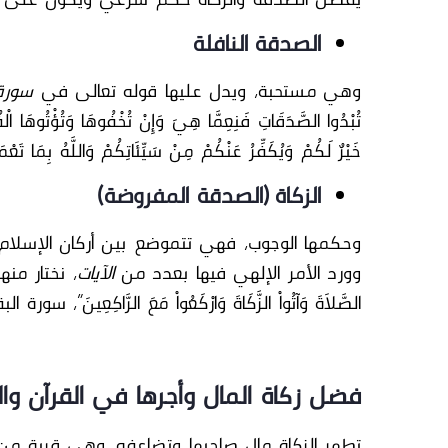
الصدقة النافلة
وهي مستحبة، ويدل عليها قوله
تعالى
في
سورة 
تُبْدُوا الصَّدَقَاتِ فَنِعِمَّا هِيَ وَإِنْ تُخْفُوهَا وَتُؤْتُوهَا الْفُ
خَيْرٌ لَكُمْ وَيُكَفِّرُ عَنْكُمْ مِنْ سَيِّئَاتِكُمْ وَاللَّهُ بِمَا تَعْمَ
الزكاة (الصدقة المفروضة)
وحكمها الوجوب
، فهي تتموضع بين أركان الإسلام
وورد الأمر
الإلهي
فيها بعدد من
الآيات
، نختار منها: 
الصَّلاَةَ وَآتُواْ الزَّكَاةَ وَارْكَعُواْ مَعَ الرَّاكِعِينَ”، سورة الب
فضل زكاة المال وأجرها في القرآن وا
تطهر
الزكاة
مال صاحبها وتضاعفه، وهي قربة من 