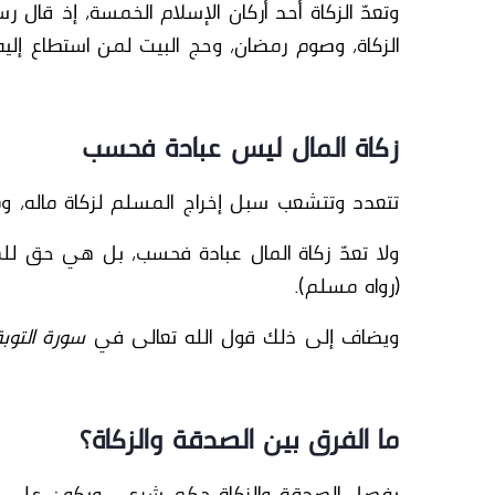
وتعدّ الزكاة
أحد أركان الإسلام الخمسة
، إذ قال
رس
الزكاة،
وصوم رمضان، وحج البيت لمن استطاع إليه سب
زكاة المال ليس عبادة فحسب
تتعدد وتتشعب سبل إخراج المسلم لزكاة ماله، ومن
ولا تعدّ
زكاة المال
عبادة فحسب، بل هي حق للمس
(رواه مسلم).
ويضاف إلى ذلك قول
الله تعالى
في
سورة التوبة
ما الفرق بين الصدقة والزكاة؟
يفصل
الصدقة والزكاة
حكم شرعي ويكون على الن