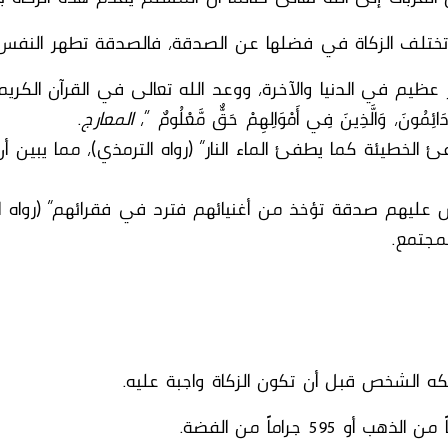
ختلف الزكاة في فضلها عن الصدقة، فالصدقة تطهر النفس كذل
 عظيم في الدنيا والآخرة، ووعد
الله تعالى
في
القرآن الكريم
ائِمُونَ، وَالَّذِينَ فِي أَمْوَالِهِمْ حَقٌّ مَّعْلُومٌ “،
المعارج
.
 الخطيئة كما يطفئ الماء النار” (رواه الترمذي)، مما يبين أ
ض عليهم صدقة تؤخذ من أغنيائهم فترد في فقرائهم” (رواه 
لمجتمع.
كه الشخص قبل أن تكون الزكاة واجبة عليه.