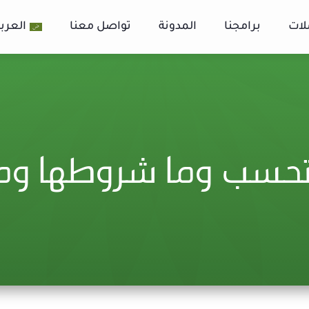
لات
برامجنا
المدونة
تواصل معنا
العربي
 تحسب وما شروطها وما