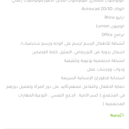
•فوتوشوب معماري /فوتوشوب تعديل الصور/فوتوشوب إعلاني.
•اتوكاد Autoucad 2D/3D
•راينو Rhino
•لوميون Lumion
•برامج Office
أنشطة للأطفال الرسم /رسم على الوجه ورسم شخصيات/
اشغال يدوية ،فن الأوريغامي ،التمثيل ،كتابة القصص
انشطة مجتمعية توعوية وتثقيفية
ودوات وورشات عمل
استجابة للطورائ الإنسانية السريعة
حماية الاطفال والتفاعل معهم،تأكيد على دور المرأة وتفعيل دورهم
في المجتمع،،( كسر الأمية ، الدعع النفسي ، التوعية،المهارات
المجتمعية )
Reply