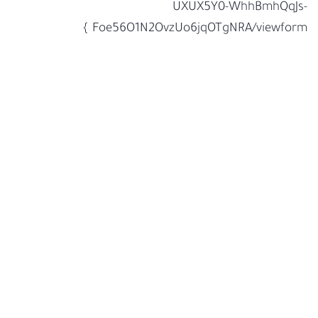
UXUX5Y0-WhhBmhQqJs-
Foe56O1N2OvzUo6jqOTgNRA/viewform }