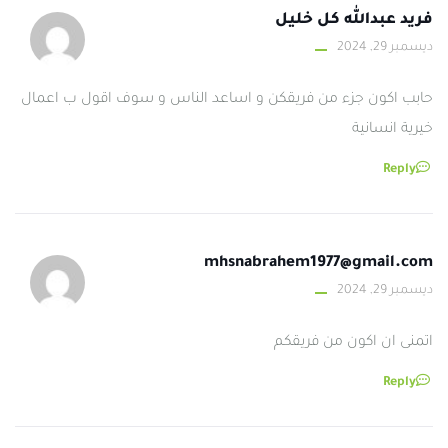
فريد عبدالله كل خليل
ديسمبر 29, 2024
حابب اكون جزء من فريقكن و اساعد الناس و سوف اقول ب اعمال
خيرية انسانية
Reply
mhsnabrahem1977@gmail.com
ديسمبر 29, 2024
اتمنى ان اكون من فريقكم
Reply