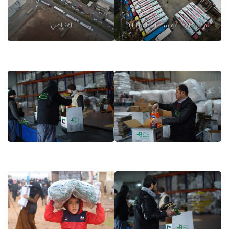
تم إنشاؤها بواسطة كاميرا DJI
افتراضي