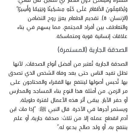
وَيُطْعِمُونَ الطَّعَامَ عَلَى حُبِّهِ مِسْكِينًا وَيَتِيمًا وَأَسِيرًا”
(الإنسان: 8)
.
تقديم الطعام يعزز روح التضامن
والتعاطف بين أفراد المجتمع، مما يسهم في بناء
علاقات إنسانية قوية ومتماسكة.
الصدقة الجارية (المستمرة)
الصدقة الجارية تُعتبر من أفضل أنواع الصدقات، لأنها
تظل تفيد الناس حتى بعد وفاة الشخص الذي تصدق
بها. تُحبس أصولها لينتفع بها الفقراء والمحتاجون على
مر الزمن. من أمثلة هذا النوع بناء المساجد والمدارس
أو حفر الآبار. يبقى أثر هذه الأعمال لفترة طويلة،
ويستمر أجرها في الآخرة. قال النبي ﷺ: “إذا مات ابن
آدم انقطع عمله إلا من ثلاث: صدقة جارية، أو علم
ينتفع به، أو ولد صالح يدعو له.”