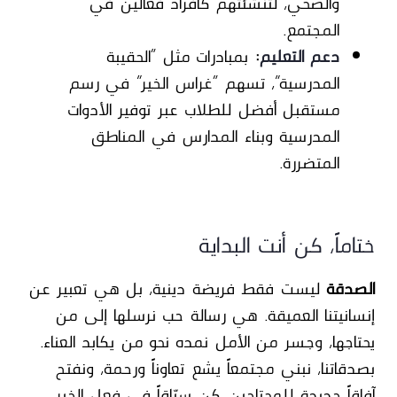
والصحي، لتنشئتهم كأفراد فعالين في
المجتمع.
دعم التعليم
:
بمبادرات مثل “الحقيبة
المدرسية”، تسهم “غراس الخير” في رسم
مستقبل أفضل للطلاب عبر توفير الأدوات
المدرسية وبناء المدارس في المناطق
المتضررة.
ختاماً، كن أنت البداية
الصدقة
ليست فقط فريضة دينية، بل هي تعبير عن
إنسانيتنا العميقة. هي رسالة حب نرسلها إلى من
يحتاجها، وجسر من الأمل نمده نحو من يكابد العناء.
بصدقاتنا، نبني مجتمعاً يشع تعاوناً ورحمة، ونفتح
آفاقاً جديدة للمحتاجين. كن سبّاقاً في فعل الخير،