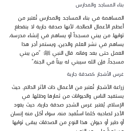
بناء المساجد والمدارس
المساهمة في بناء المساجد والمدارس تُعتبر من
أعظم الأعمال الصالحة، لأنها صدقة جارية لا ينقطع
ثوابها. من يبني مسجداً أو يساهم في إنشاء مدرسة،
يساهم في نشر العلم والدين، ويستمر أجر هذا
العمل حتى بعد وفاته. قال النبي ﷺ: “من يبني
مسجداً، فإن الله سيبني له بيتاً في الجنة.”
غرس الأشجار كصدقة جارية
زراعة الأشجار تُعتبر من الأعمال ذات الأثر الدائم، حيث
يستفيد الناس والحيوانات من ثمارها وظلها. في
الإسلام، يُعتبر غرس الشجر صدقة جارية، حيث يعود
الأجر لصاحبه كلما استُفيد منه، سواء أكل منه إنسان
أو طير أو حيوان. هذا النوع من الصدقات يبقى ثوابها
مستمراً على مر الزمن.