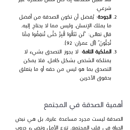
شرعي.
الجودة
: يُفضل أن تكون الصدقة من أفضل
ما يملك الإنسان، وليس مما لا يحتاج إليه،
قال تعالى: “لَن تَنَالُوا الْبِرَّ حَتَّى تُنفِقُوا مِمَّا
تُحِبُّونَ” (آل عمران: 92).
الملكية التامة
: لا يجوز التصدق بشيء لا
يمتلكه الشخص بشكل كامل، فلا يمكن
التصدق بما هو ليس من حقه أو ما يتعلق
بحقوق الآخرين.
أهمية الصدقة في المجتمع
الصدقة ليست مجرد مساعدة عابرة، بل هي نبض
الحياة في قلب المجتمع، تزرع الأمل وتضيء دروب