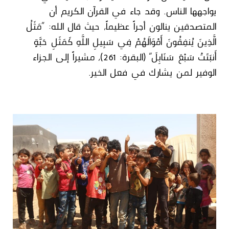
يواجهها الناس. وقد جاء في القرآن الكريم أن
المتصدقين ينالون أجراً عظيماً، حيث قال الله: “مَثَلُ
الَّذِينَ يُنفِقُونَ أَمْوَالَهُمْ فِي سَبِيلِ اللَّهِ كَمَثَلِ حَبَّةٍ
أَنبَتَتْ سَبْعَ سَنَابِلَ” (البقرة: 261)، مشيراً إلى الجزاء
الوفير لمن يشارك في فعل الخير.