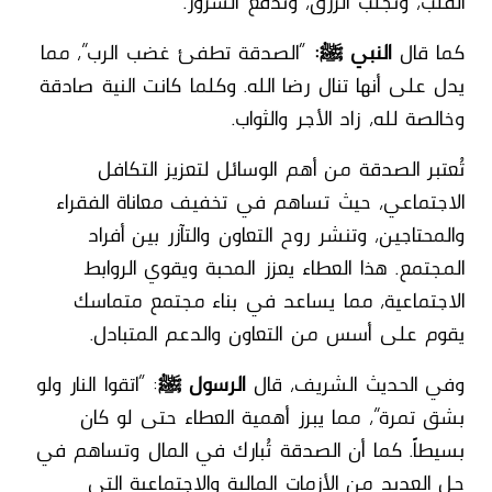
القلب، وتجلب الرزق، وتدفع الشرور.
كما قال
النبي ﷺ:
“الصدقة تطفئ غضب الرب”، مما
يدل على أنها تنال رضا الله. وكلما كانت النية صادقة
وخالصة لله، زاد الأجر والثواب.
تُعتبر الصدقة من أهم الوسائل لتعزيز التكافل
الاجتماعي، حيث تساهم في تخفيف معاناة الفقراء
والمحتاجين، وتنشر روح التعاون والتآزر بين أفراد
المجتمع. هذا العطاء يعزز المحبة ويقوي الروابط
الاجتماعية، مما يساعد في بناء مجتمع متماسك
يقوم على أسس من التعاون والدعم المتبادل.
وفي الحديث الشريف، قال
الرسول ﷺ
: “اتقوا النار ولو
بشق تمرة”، مما يبرز أهمية العطاء حتى لو كان
بسيطاً. كما أن الصدقة تُبارك في المال وتساهم في
حل العديد من الأزمات المالية والاجتماعية التي