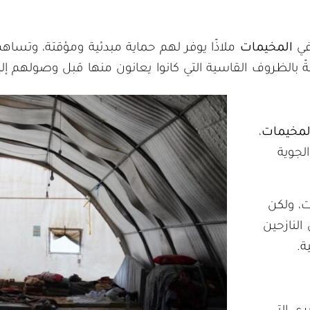
في
المخيمات
ملاذًا يوفر لهم حماية مبدئية ومؤقتة، وتساه
نةً بالظروف القاسية التي كانوا يعانون منها قبل وصولهم إلي
المخيمات
،
لجوية
، ولكن
لنازحين
ة.