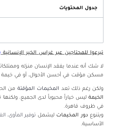
جدول المحتويات
تبرعوا للمحتاجين عبر غراس الخير الإنسانية
بو
لا شك أنه عندما يفقد الإنسان منزله وممتلكا
مسكن مؤقت في أحسن الأحوال، أو في خيمة وس
ولكن رغم ذلك تعد
المخيمات المؤقتة
من الح
الخيمة
ليس خياراً محبوباً لدى الجميع، ولكنه
ا
ت
في ظروف قاهرة.
ويتنوع
دور المخيمات
ليشمل
توفير المأوى
،
الغ
الأساسية.