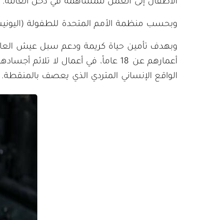
الأطفال إلى العمل للمساهمة في دخل العائلة.
وبحسب منظمة الأمم المتحدة للطفولة (اليونيسيف)، فإن 2.4 مليون طفل على الأقل غير قادرين على ار
وبهدف تأمين حياة كريمة ودعم سبل عيش العائلا
أعمارهم عن 18 عاماً، في أعمال لا تل
الواقع الإنساني المتردي الذي يعصف بالمنقطة.