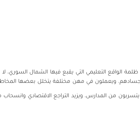
ولا اجسادهم، ويعملون في مهن مختلفة يتخلل بعضها المخ
نظمة أن طفلين من كل 5 أطفال يتسربون من المدارس، ويزيد التراجع الاقتصا