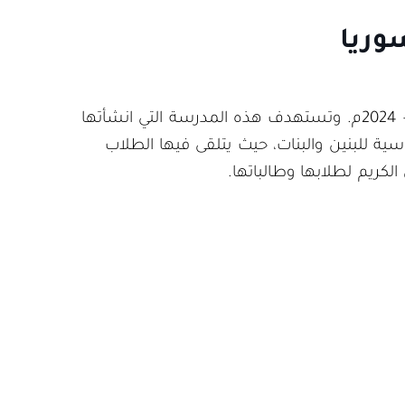
وريا
عاد طلاب مدرسة عائشة أم المؤمنين، إلى مقاعد دراستهم مع بدء الفصل الثاني من العام الدراسي 2023 – 2024م. وتستهدف هذه المدرسة التي انشأتها
سية للبنين والبنات، حيث يتلقى فيها الطلاب
كريم لطلابها وطالباتها.