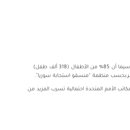
تعد مدرسة عائشة أم المؤمنين بصيص نور في ظلمة الواقع التعليمي التي يقبع فيها الشمال السوري، لا سيما أن 85% من الأطفال (318 ألف طفل)
اطر،بحسب منظمة “منسقو استجابة سوريا”.
دي وانسحاب مكاتب الأمم المتحدة احتمالية تسرب المزيد من