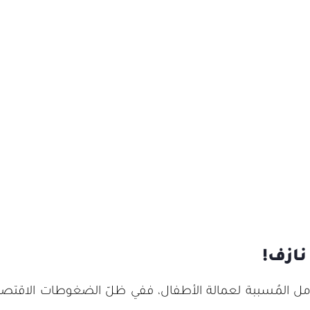
نازف!
ل المُسببة لعمالة الأطفال، ففي ظلّ الضغوطات الاقتصادية