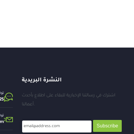
النشرة البريدية
توا
اشترك في رسالتنا الإخبارية للبقاء على اطلاع بأحدث
25⁩
أعمالنا.
توا
om
Subscribe