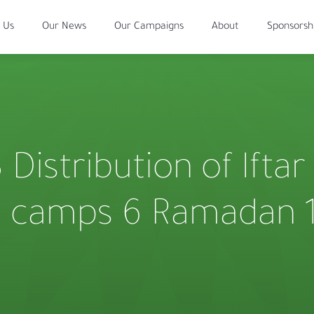
 Us
Our News
Our Campaigns
About
Sponsorsh
Distribution of Iftar
al camps 6 Ramadan 