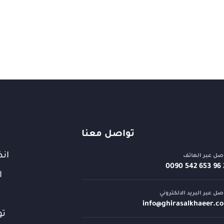
تواصل معنا
انض
صل عبر الهاتف
⁦0090 542 653 96 
ا
صل عبر البريد الالكتروني
info@
ghirasalkhaeer.c
تو