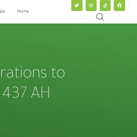
ips
Home
 rations to
1437 AH