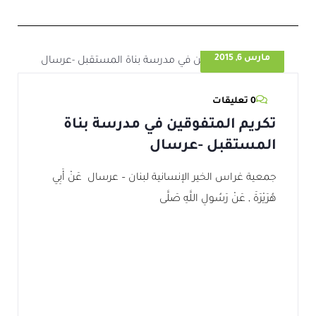
مارس 6, 2015
0 تعليقات
تكريم المتفوقين في مدرسة بناة
المستقبل -عرسال
جمعية غراس الخير الإنسانية لبنان – عرسال عَنْ أَبِي
هُرَيْرَةَ , عَنْ رَسُولِ اللَّهِ صَلَّى