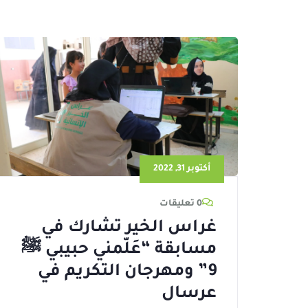
أكتوبر 31, 2022
0 تعليقات
غراس الخير تشارك في
مسابقة “عَلّمني حبيبي ﷺ
9” ومهرجان التكريم في
عرسال