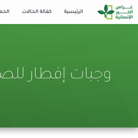
الرئيسية
كفالة الحالات
الحم
وجبات إفطار للص