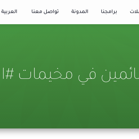
لات
برامجنا
المدونة
تواصل معنا
العربية
ائمين في مخيمات #