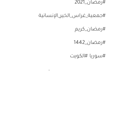
#رمضان_2021
#جمعية_غراس_الخير_الإنسانية
#رمضان_كريم
#رمضان_1442
#سوريا #الكويت