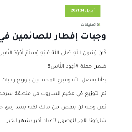
أبريل 14, 2021
0 تعليقات
وجبات إفطار للصائمين ف
كَانَ رَسُولُ اللَّهِ صَلَّى اللَّهُ عَلَيْهِ وَسَلَّمَ أَجْوَدَ النَّ
ضمن حملة #أجْوَدَ_النَّاسِ8
بدأنا بفضل الله وبتبرع المحسنين بتوزيع وجبا
تم التوزيع في مخيم الساروت في منطقة سرمدا
ثمن وجبة لن ينقص من مالك لكنه يسد رمق جا
شاركونا الأجر للوصول لأعداد أكبر بشهر الخير