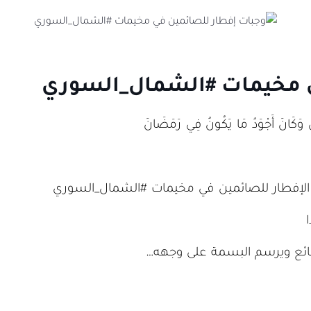
ي مخيمات #الشمال_السوري
اسِ وَكَانَ أَجْوَدُ مَا يَكُونُ فِي رَمَضَانَ
ت الإفطار للصائمين في مخيمات #الشمال_السوري
ئع ويرسم البسمة على وجهه…