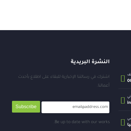
النشرة البريدية
تف
اشترك في رسالتنا الإخبارية للبقاء على اطلاع بأحدث
أعمالنا.
ني
i
Subscribe
سي
Be up to date with our works.
ا