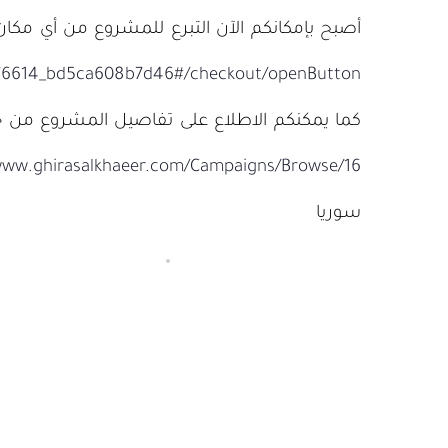
أصبح بإمكانكم الآن التبرع للمشروع من أي مكان في
076614_bd5ca608b7d46#/checkout/openButton
كما يمكنكم الاطلاع على تفاصيل المشروع من خلال
www.ghirasalkhaeer.com/Campaigns/Browse/16
سوريا