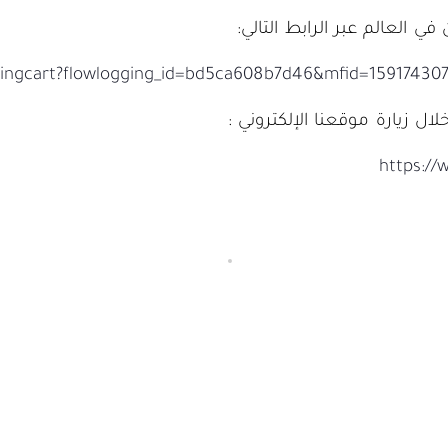
 العالم عبر الرابط التالي:
pingcart?flowlogging_id=bd5ca608b7d46&mfid=1591743
 زيارة موقعنا الإلكتروني :
https://