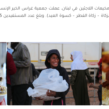
مات اللاجئين في لبنان، عملت جمعية غراس الخير الإنساني
زكاة الفطر – كسوة العيد). وبلغ عدد المستفيدين 110,165 شخصا.