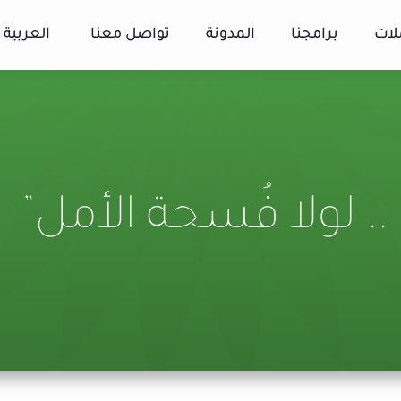
لات
برامجنا
المدونة
تواصل معنا
العربية
 لولا فُسحة الأمل”