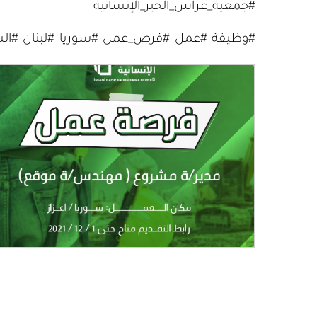
#جمعية_غراس_الخير_الإنسانية
#وظيفة #عمل #فرص_عمل #سوريا #لبنان #الش