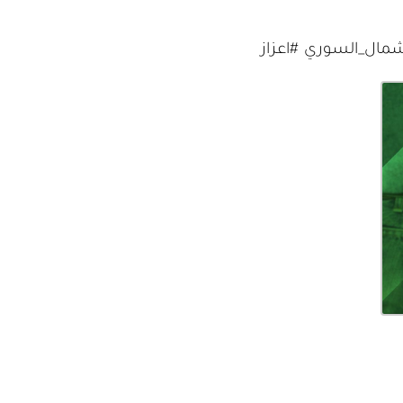
مال_السوري #اعزاز