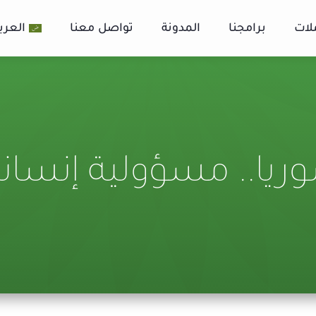
لات
برامجنا
المدونة
تواصل معنا
العرب
وريا.. مسؤولية إنساني