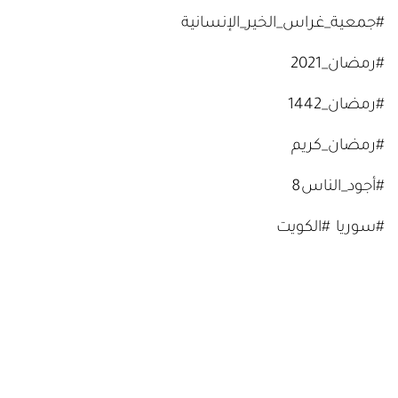
#جمعية_غراس_الخير_الإنسانية
#رمضان_2021
#رمضان_1442
#رمضان_كريم
#أجود_الناس8
#سوريا #الكويت