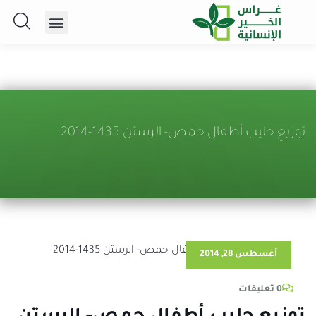
توزيع حليب أطفال حمص- الرستن 1435-2014
أغسطس 28, 2014
0 تعليقات