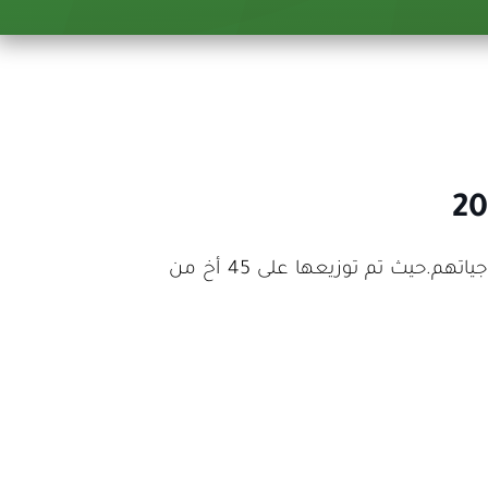
قمنا بتوزيع الدراجات الكهربائية على المصابين النازحين في مدينة الريحانية، لتساعدهم على التحرك وقضاء حاجياتهم.حيث تم توزيعها على 45 أخ من