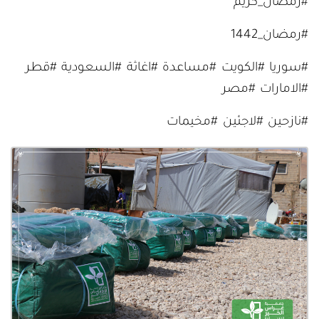
#رمضان_كريم
#رمضان_1442
#سوريا #الكويت #مساعدة #اغاثة #السعودية #قطر
#الامارات #مصر
#نازحين #لاجئين #مخيمات