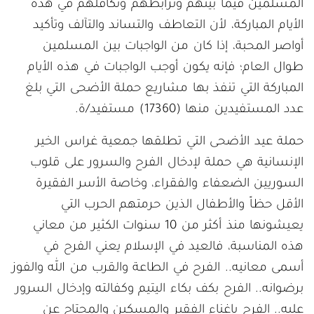
المسلمين فيما بينهم وترابطهم وتكافلهم في هذه
الأيام المباركة، لأن التعاطف والتساند والتآلف وتأكيد
أواصر المحبة، إذا كان من الواجبات بين المسلمين
طوال العام؛ فإنه يكون أوجب الواجبات في هذه الأيام
المباركة التي تنفذ بها مشاريع حملة الأضحى التي بلغ
عدد المستفيدين منها (17360) مستفيد/ة.
حملة عيد الأضحى التي تطلقها جمعية غراس الخير
الإنسانية هي حملة لإدخال الفرح والسرور على قلوب
السوريين الضعفاء والفقراء، وخاصة الأسر الفقيرة
الأقل حظاً والأطفال الذين حرمتهم الحرب التي
يعيشونها منذ أكثر من 10 سنوات الكثير من معاني
هذه المناسبة، فالعيد في الإسلام يعني الفرح في
أسمى معانيه.. الفرح في الطاعة والقرب من الله والفوز
برضوانه.. الفرح بكف بكاء اليتيم وكفالته وإدخال السرور
عليه.. الفرح بإغناء الفقير والمسكين والمحتاج عن