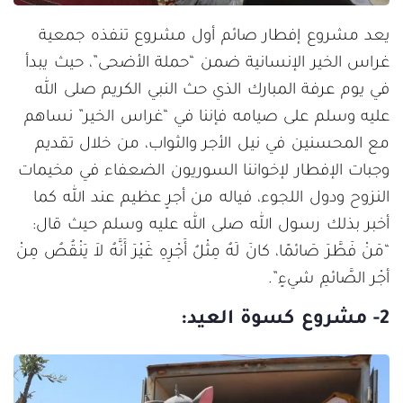
يعد مشروع إفطار صائم أول مشروع تنفذه جمعية
غراس الخير الإنسانية ضمن “حملة الأضحى”، حيث يبدأ
في يوم عرفة المبارك الذي حث النبي الكريم صلى الله
عليه وسلم على صيامه فإننا في “غراس الخير” نساهم
مع المحسنين في نيل الأجر والثواب، من خلال تقديم
وجبات الإفطار لإخواننا السوريون الضعفاء في مخيمات
النزوح ودول اللجوء، فياله من أجرٍ عظيم عند الله كما
أخبر بذلك رسول الله صلى الله عليه وسلم حيث قال:
“مَنْ فَطَّرَ صَائمًا، كانَ لَهُ مِثْلُ أَجْرِهِ غَيْرَ أَنَّهُ لاَ يَنْقُصُ مِنْ
أجْر الصَّائمِ شيءٍ”.
2- مشروع كسوة العيد: