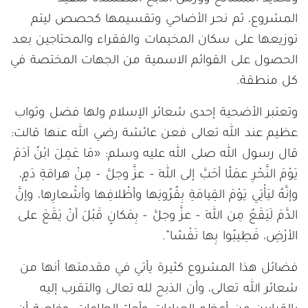
المشروع، ثم نحر الأضاحي وتقسيمها كحصص ليتم
توزيعها على سكان المخيمات والفقراء والمحتاجين بعد
الحصول على القوائم الاسمية من الجهات المختصة في
كل منطقة.
وتعتبر الأضحية إحدى شعائر الإسلام ولها فضل وثواب
عظيم عند الله تعالى فعن عائشة رضي الله عنها قالت:
قال رسول الله صلى الله عليه وسلم: «مَا عَمِلَ ابْنُ آدَمَ
يَوْمَ النَّحْرِ عمَلًا أحَبَّ إلى اللهِ – عزَّ وجلَّ – مِنْ هراقةِ دَمٍ،
وإنَّهُ ليَأْتِي يَوْمَ القِيامَةِ بِقُرُونِها وأظْلافِها وأشْعارِها، وإنَّ
الدَّمَ لَيَقَعُ مِن اللهِ – عزَّ وجلَّ – بِمَكانٍ قَبْلَ أنْ يَقَعَ على
الأرْضِ، فَطِيبُوا بِها نَفْسًا”.
فضائل هذا المشروع كثيرة يأتي في مقدمتها أنها من
شعائر الله تعالى، وأن الذبح لله تعالى والتقرب إليه