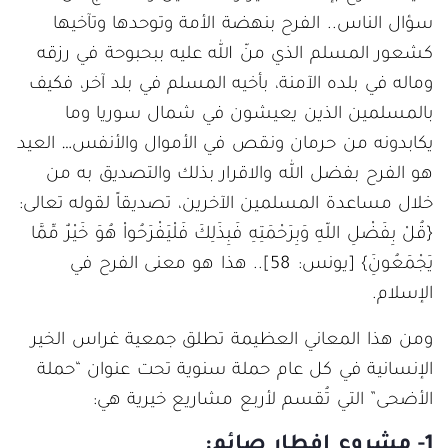
سؤال الناس.. الفرح بنهضة الأمة وتوحدها وتآخيها
كشعور المسلم الذي منّ الله عليه ببحبوحة في رزقه
وماله في بلده الآمنة، بأخيه المسلم في بلد آخر، فكيف
بالمسلمين الذين يعيشون في شمال سوريا وما
يكابدونه من حرمان ونقص في الأموال والأنفس… العيد
هو الفرح بفضل الله والاقرار بذلك والتصديق به من
خلال مساعدة المسلمين الآخرين، تصديقاً لقوله تعالى:
{قُلْ بِفَضْلِ اللّهِ وَبِرَحْمَتِهِ فَبِذَلِكَ فَلْيَفْرَحُواْ هُوَ خَيْرٌ مِّمَّا
يَجْمَعُونَِ} [يونس: 58].. هذا هو معنى الفرح في
الإسلام.
ومن هذا المعاني العظيمة تطلق جمعية غراس الخير
الإنسانية في كل عام حملة سنوية تحت عنوان “حملة
الأضحى” التي تُقسم لأربع مشاريع خيرية هي:
1- مشروع إفطار صائم: