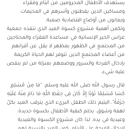
يستهدف الأطفال المحرومين من أيتام وفقراء
ومساكين الذين يقطنون وأسرهم في المخيمات
ويعانون من أوضاع اقتصادية صعبة.
وتكمن أهمية مشروع كسوة العيد الذي تنفذه جمعية
غراس الخير الإنسانية في مساعدة الفقراء والمحتاجين
من المجتمع في الظهور بمظهر لا يقل عن أقرانهم
من أعضاء المجتمع الذين تتوفر لهم الحياة الكريمة
بإدخال الفرحة والسرور ووضعهم بمنزلة من لم ينقص
عليه شيء.
قال رسول الله صلى الله عليه وسلم: “مَا مِنْ مُسْلِمٍ
كَسَا مُسْلِمًا ثَوْبًا إِلاَّ كَانَ فِى حِفْظِ اللَّهِ مَا دَامَ مِنْهُ عَلَيْهِ
خِرْقَةٌ”، اليتيم ذلك الطفل البريء الذي يترقب العيد بكلِّ
لهفة وشوق، يحلم كبقية الأطفال بكسوة جديدة،
وعيدية في يده، لذا كان مشروع الكسوة والعيدية
لإدخال الفرحة على الأيتام، كون العيد بالنسبة لهم