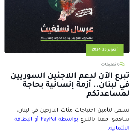
أكتوبر 25, 2024
0 تعليقات
تبرع الآن لدعم اللاجئين السوريين
في لبنان.. أزمة إنسانية بحاجة
لمساعدتكم
نسعى لتأمين احتياجات مئات النازحين في لبنان،
ساهموا معنا بالتبرع
بواسطة PayPal أو البطاقة
الائتمانية.