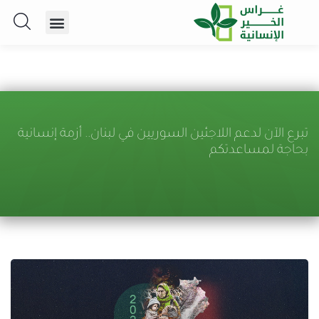
تبرع الآن لدعم اللاجئين السوريين في لبنان.. أزمة إنسانية
بحاجة لمساعدتكم