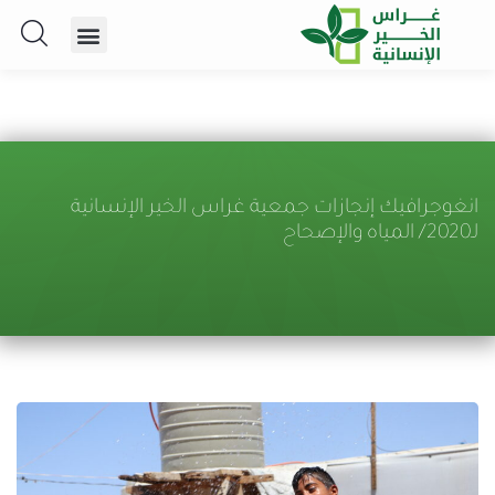
انغوجرافيك إنجازات جمعية غراس الخير الإنسانية
لـ2020/ المياه والإصحاح