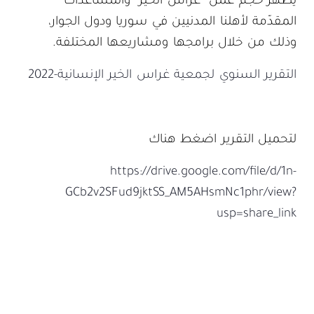
يظهر حجم عمل “غراس الخير” والمساعدات
المقدّمة لأهلنا المدنيين في سوريا ودول الجوار،
وذلك من خلال برامجها ومشاريعها المختلفة.
التقرير السنوي لجمعية غراس الخير الإنسانية-2022
لتحميل التقرير اضغط هناك
https://drive.google.com/file/d/1n-
GCb2v2SFud9jktSS_AM5AHsmNc1phr/view?
usp=share_link