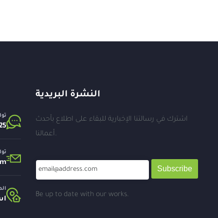
النشرة البريدية
توا
اشترك في رسالتنا الإخبارية للبقاء على اطلاع بأحدث
25⁩
أعمالنا.
توا
om
Subscribe
الم
Be up to date with our works.
اس