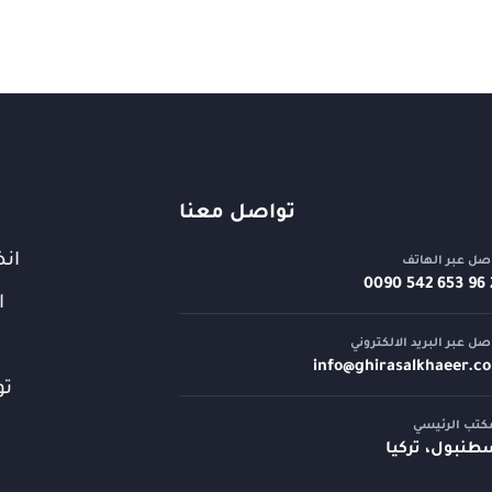
تواصل معنا
انض
صل عبر الهاتف
⁦0090 542 653 96 
ا
صل عبر البريد الالكتروني
info@
ghirasalkhaeer.c
تو
كتب الرئيسي
طنبول، تركيا