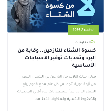
نوفمبر 7, 2024
0 تعليقات
كسوة الشتاء للنازحين.. وقاية من
البرد وتحديات توفير الاحتياجات
الأساسية
يعاني مئات الآلاف من النازحين في الشمال السوري
من أزمة دورية تتجدد في كل عام، فمع قدوم رياح
الشتاء الباردة تبدأ الاستعدادات لدى أهالي المخيمات
بالضغوط النفسية والمخاوف فقط، فما