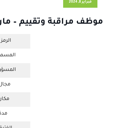
فبراير 8, 2024
موظف مراقبة وتقييم – مار
الرمز
المسمى
المسؤو
مجال 
مكان
مدة