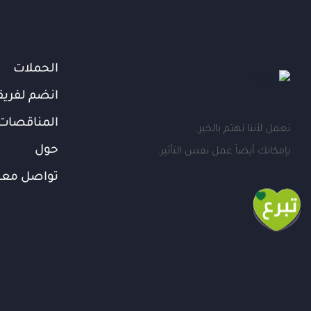
الحملات
انضم لفريق
المناقصات
نعمل لأننا نهتم بالخير.
حول
بإمكانك أيضاً عمل نفس التأثير.
تواصل معن