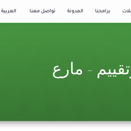
لات
برامجنا
المدونة
تواصل معنا
العربية
ييم – مارع