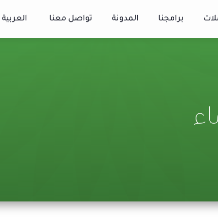
لات
برامجنا
المدونة
تواصل معنا
العربية
اء