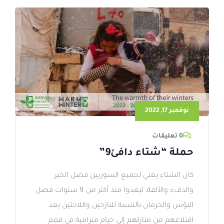
نوفمبر 17, 2022
0 تعليقات
حملة “شتاء دافئ9”
كان الشتاء يعني لجميع السوريين فصل الخير
والدفء والألفة، ليغدوا منذ أكثر من 9 سنوات فصل
البؤس والحرمان بالنسبة للنازحين واللاجئين بعد
اقتلاعهم من منازلهم إلى خيام مترامية في قمم