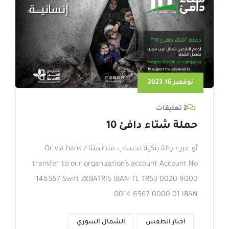
نوفمبر 16, 2023
2 تعليقات
حملة شتاء دافئ 10
أو عبر حوالة بنكية لحساب منظمتنا / Or via bank
transfer to our organization’s account Account No
146567 Swift ZKBATRIS IBAN TL TR53 0020 9000
0014 6567 0000 01 IBAN
اخبار الطقس
الشمال السوري