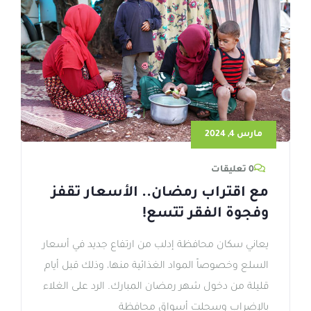
مارس 4, 2024
0 تعليقات
مع اقتراب رمضان.. الأسعار تقفز
وفجوة الفقر تتسع!
يعاني سكان محافظة إدلب من ارتفاع جديد في أسعار
السلع وخصوصاً المواد الغذائية منها، وذلك قبل أيام
قليلة من دخول شهر رمضان المبارك. الرد على الغلاء
بالإضراب وسجلت أسواق محافظة