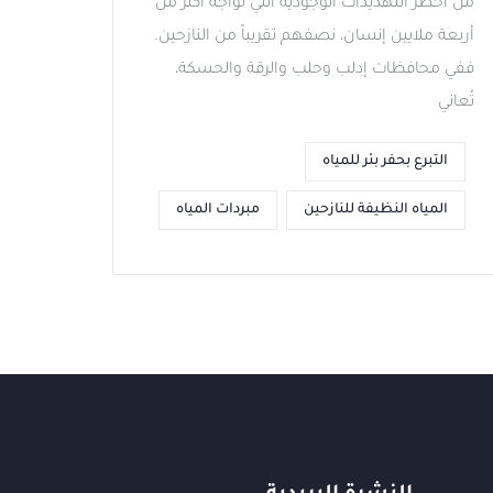
من أخطر التهديدات الوجودية التي تواجه أكثر من
أربعة ملايين إنسان، نصفهم تقريباً من النازحين.
ففي محافظات إدلب وحلب والرقة والحسكة،
تُعاني
التبرع بحفر بئر للمياه
المياه النظيفة للنازحين
مبردات المياه