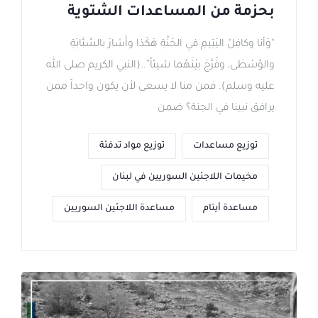
بحزمة من المساعدات الشتوية
“وَأنا وكافِلُ اليَتِيمِ في الجَنَّةِ هَكَذا وأَشارَ بالسَّبَّابَةِ
والوُسْطَى، وفَرَّجَ بيْنَهُما شيئاً”..(النبي الكريم صلى الله
عليه وسلم). فمن منا لا يسعى لأن يكون واحداً ممن
يرافق نبينا في الجنة؟ ضمن
توزيع مساعدات
توزيع مواد تدفئة
مخيمات اللاجئين السوريين في لبنان
مساعدة أيتام
مساعدة اللاجئين السوريين